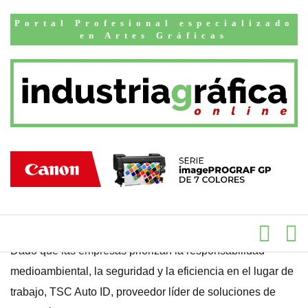
Inicio
Productos
Portal Profesional especializado
TSC Auto ID
en Artes Gráficas
presenta una
solución completa
para la impresión
Linerless
PUBLICADO EL 09 DE JULIO DE 2024
Dado que las empresas priorizan la responsabilidad
medioambiental, la seguridad y la eficiencia en el lugar de
trabajo, TSC Auto ID, proveedor líder de soluciones de