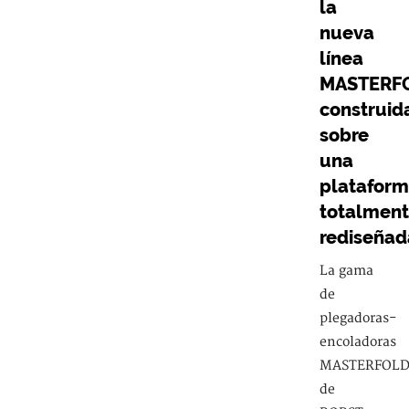
la
nueva
línea
MASTERF
construid
sobre
una
platafor
totalmen
rediseñad
La gama
de
plegadoras-
encoladoras
MASTERFOL
de