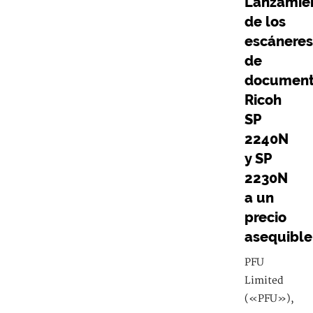
Lanzamie
de los
escáneres
de
document
Ricoh
SP
2240N
y SP
2230N
a un
precio
asequible
PFU
Limited
(«PFU»),