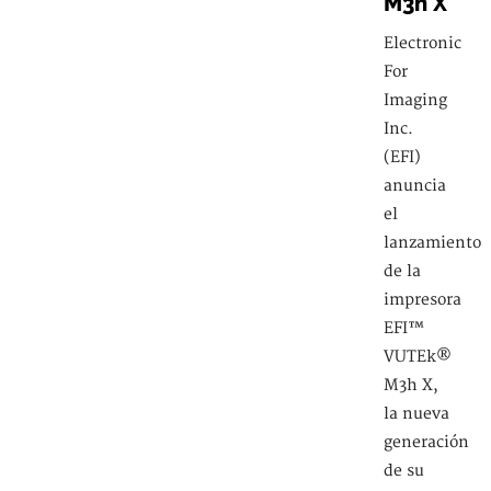
M3h X
Electronic
For
Imaging
Inc.
(EFI)
anuncia
el
lanzamiento
de la
impresora
EFI™
VUTEk®
M3h X,
la nueva
generación
de su