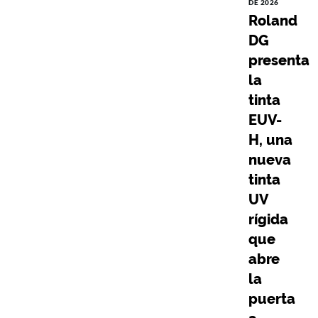
DE 2026
Roland
DG
presenta
la
tinta
EUV-
H, una
nueva
tinta
UV
rígida
que
abre
la
puerta