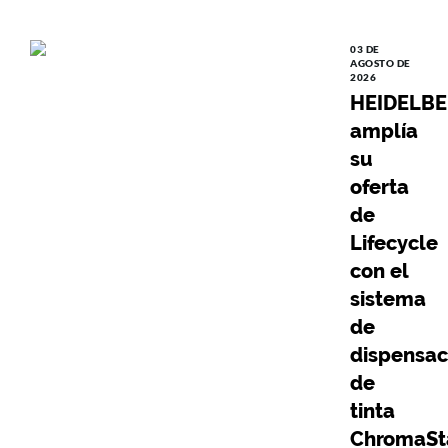
03 DE
AGOSTO DE
2026
HEIDELB
amplía
su
oferta
de
Lifecycle
con el
sistema
de
dispensac
de
tinta
ChromaSt