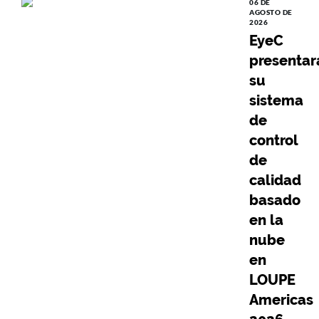
06 DE
AGOSTO DE
2026
EyeC
presentar
su
sistema
de
control
de
calidad
basado
en la
nube
en
LOUPE
Americas