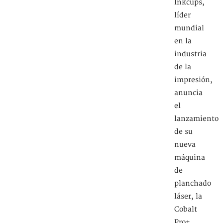
Inkcups,
líder
mundial
en la
industria
de la
impresión,
anuncia
el
lanzamiento
de su
nueva
máquina
de
planchado
láser, la
Cobalt
Pro+.