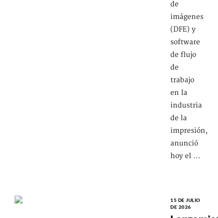
de
imágenes
(DFE) y
software
de flujo
de
trabajo
en la
industria
de la
impresión,
anunció
hoy el ...
15 DE JULIO
DE 2026