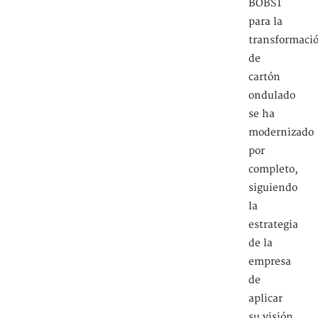
BOBST
para la
transformaci
de
cartón
ondulado
se ha
modernizado
por
completo,
siguiendo
la
estrategia
de la
empresa
de
aplicar
su visión