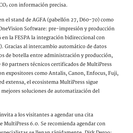
 CO₂ con información precisa.
o en el stand de AGFA (pabellón 27, D60-70) como
. OneVision Software: pre-impresión y producción
en la FESPA la integración bidireccional con
). Gracias al intercambio automático de datos
os de botella entre administración y producción,
 80 partners técnicos certificados de MultiPress
n expositores como Antalis, Canon, Enfocus, Fuji,
ed extensa, el ecosistema MultiPress sigue
as mejores soluciones de automatización del
nvita a los visitantes a agendar una cita
de MultiPress 6.0. Se recomienda agendar con
especialistas se llenan rápidamente. Dirk Deroo: