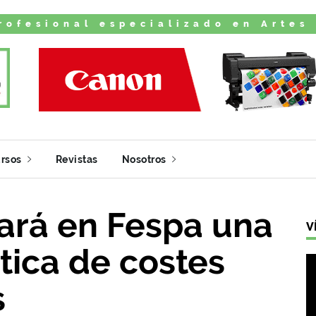
rofesional especializado en Artes
rsos
Revistas
Nosotros
ará en Fespa una
V
tica de costes
s