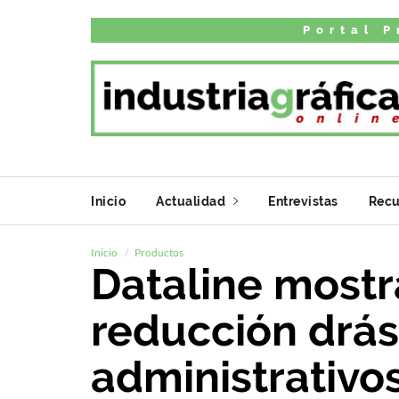
Portal P
Inicio
Actualidad
Entrevistas
Recu
Inicio
Productos
Dataline mostr
reducción drás
administrativo