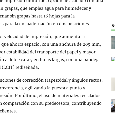
d de impresión uniforme. Opción de acabado con una
in grapas, que emplea agua para humedecer y
rnar sin grapas hasta 16 hojas para la
as para la encuadernación en dos posiciones.
N
or velocidad de impresión, que aumenta la
 que ahorra espacio, con una anchura de 209 mm,
or estabilidad del transporte del papel y mayor
ón a doble cara y en hojas largas, con una bandeja
d (LCIT) rediseñada.
ciones de corrección trapezoidal y ángulos rectos.
ansferencia, agilizando la puesta a punto y
sión. Por último, el uso de materiales reciclados
, en comparación con su predecesora, contribuyendo
clientes.