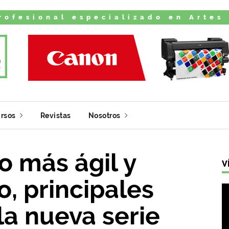
rofesional especializado en Artes
rsos
Revistas
Nosotros
 más ágil y
V
o, principales
la nueva serie