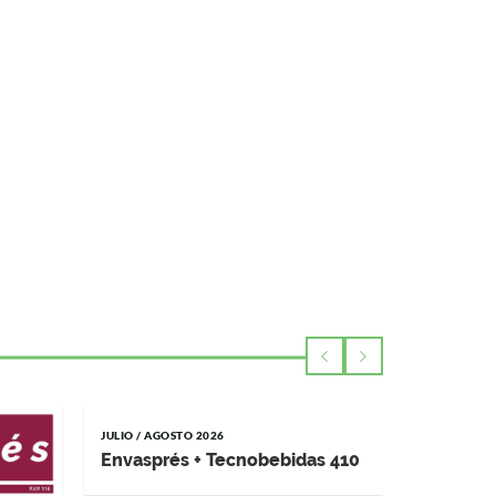
JULIO / AGOSTO 2026
MAYO / JUNI
Envasprés + Tecnobebidas 410
Impremp