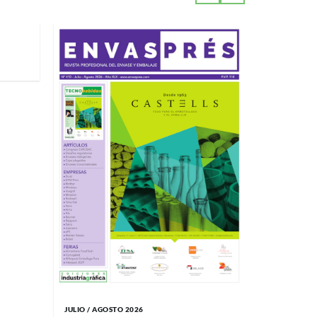
MAYO / JUNI
Impremp
JULIO / AGOSTO 2026