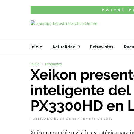
Portal P
Inicio
Actualidad
Entrevistas
Recu
Inicio
Productos
Xeikon present
inteligente de
PX3300HD en 
PUBLICADO EL 23 DE SEPTIEMBRE DE 2025
Xeikon anunció su visión estratégica para 