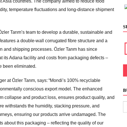
t Asia countries. The company aimed to reduce food
dity, temperature fluctuations and long-distance shipment
S
zler Tarım’s team to develop a durable, sustainable and
eatures a double-wall corrugated fibre structure and a
ion and shipping processes. Özler Tarım has since
 its Adana facility and costs from packaging defects –
e been eliminated.
r at Özler Tarım, says: “Mondi’s 100% recyclable
nvironmentally conscious export model. The enhanced
B
m collapse and product loss, ensures product quality, and
ure withstands the humidity, stacking pressure, and
ourneys, ensuring our products arrive undamaged. The
 about this packaging – reflecting the quality of our