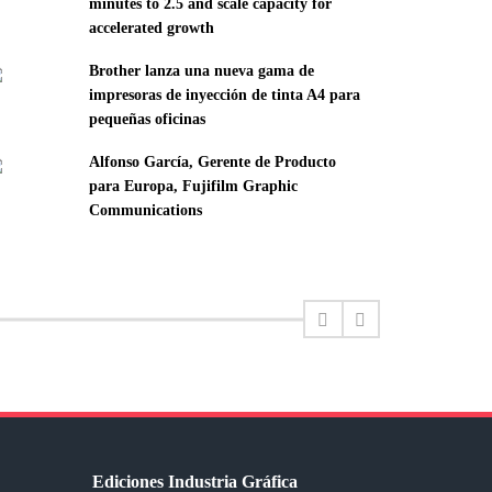
minutes to 2.5 and scale capacity for
accelerated growth
Brother lanza una nueva gama de
impresoras de inyección de tinta A4 para
pequeñas oficinas
Alfonso García, Gerente de Producto
para Europa, Fujifilm Graphic
Communications
Ediciones Industria Gráfica