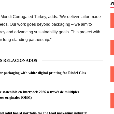
P
 Mondi Corrugated Turkey, adds: “We deliver tailor-made
needs. Our work goes beyond packaging – we aim to
ncy and advancing sustainability goals. This project with
r long-standing partnership.”
S RELACIONADOS
 packaging with white digital printing for Riedel Glas
sostenible en Interpack 2026 a través de múltiples
ipos originales (OEM)
d solid board portfolio for the food packaging industry