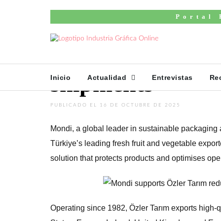
Inicio
English news
Portal 
Mondi supports 
food waste in lo
shipments
Inicio
Actualidad
Entrevistas
Re
PUBLICADO EL 16 DE OCTUBRE DE 2025
Mondi, a global leader in sustainable packaging 
Türkiye’s leading fresh fruit and vegetable expor
solution that protects products and optimises ope
Operating since 1982, Özler Tarım exports high-q