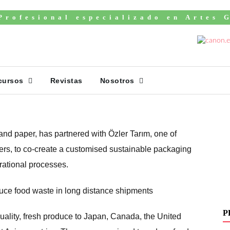
Profesional especializado en Artes 
Özler Tarım reduce
V
ng distance
cursos
Revistas
Nosotros
and paper, has partnered with Özler Tarım, one of
ters, to co-create a customised sustainable packaging
rational processes.
P
uality, fresh produce to Japan, Canada, the United