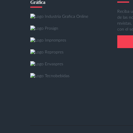
Gráfica
Reciba u
de las n
revistas,
con el se