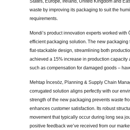
States, Europe, Ireland, United Kingdom and Eas
waste by improving its packaging to suit the humi
requirements.
Mondi’s product innovation experts worked with Ö
efficient packaging solution. The new packaging f
flat-stackable design, streamlining both product
achieved a 15% increase in production capacity at
such as compensation for damaged goods – hav
Mehtap İncesöz, Planning & Supply Chain Manage
corrugated solution aligns perfectly with our e
strength of the new packaging prevents waste fro
enhances customer satisfaction. Its robust struct
movement that typically occur during long sea j
positive feedback we’ve received from our markets