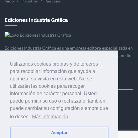
Inicio
Nosotros
Servicios
Ediciones Industria Gráfica
Ediciones Industria Gráfica es una empresa editora especializada en
el mercado de la comunicación gráfica que engloba diversos medios
profesionales especializados en el mercado gráfico, la
Utilizamos cookies propias y de terceros
comunicación visual y el envasado.
para recopilar información que ayuda a
optimizar su visita en esta web. No se
utilizarán las cookies para recoger
información de carácter personal. Usted
puede permitir su uso o rechazarlo, también
Ediciones Industria Gráfica, S.C.P.
puede cambiar su configuración siempre que
Calle Fluvià 257, bajos, 08020 Barcelona (España)
lo desee.
Más información
Aceptar