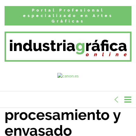
Inicio
Artículos
Portal Profesional
Europama se
especializado en Artes
Gráficas
lanzó en
Interpack como la
nueva voz
europea para las
tecnologías de
procesamiento y
envasado