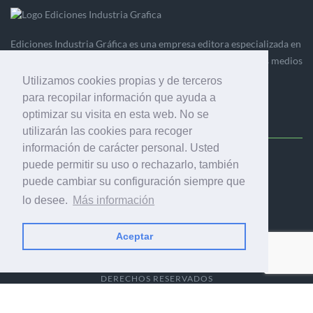
Ediciones Industria Gráfica es una empresa editora especializada en
el mercado de la comunicación gráfica que engloba diversos medios
profesionales especializados en el mercado gráfico, la
Utilizamos cookies propias y de terceros
comunicación visual y el envasado.
para recopilar información que ayuda a
optimizar su visita en esta web. No se
utilizarán las cookies para recoger
información de carácter personal. Usted
puede permitir su uso o rechazarlo, también
Ediciones Industria Gráfica, S.C.P.
Calle Fluvià 257, bajos, 08020 Barcelona (España)
puede cambiar su configuración siempre que
lo desee.
Más información
Aceptar
© 2001-2026 EDICIONES INDUSTRIA GRÁFICA - TODOS LOS
DERECHOS RESERVADOS
AVISO LEGAL
|
POLÍTICA DE PRIVACIDAD