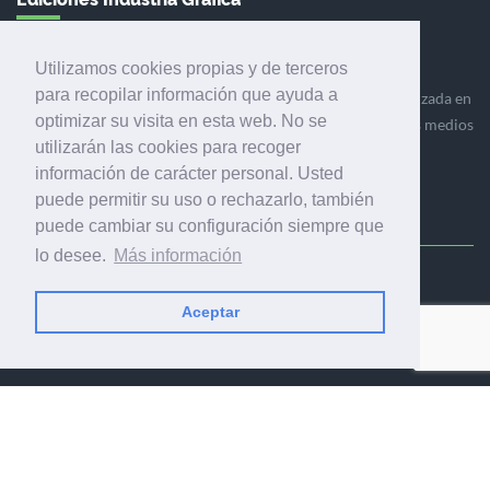
Utilizamos cookies propias y de terceros
para recopilar información que ayuda a
Ediciones Industria Gráfica es una empresa editora especializada en
optimizar su visita en esta web. No se
el mercado de la comunicación gráfica que engloba diversos medios
utilizarán las cookies para recoger
profesionales especializados en el mercado gráfico, la
información de carácter personal. Usted
comunicación visual y el envasado.
puede permitir su uso o rechazarlo, también
puede cambiar su configuración siempre que
lo desee.
Más información
Ediciones Industria Gráfica, S.C.P.
Aceptar
Calle Fluvià 257, bajos, 08020 Barcelona (España)
© 2001-2026 EDICIONES INDUSTRIA GRÁFICA - TODOS LOS
DERECHOS RESERVADOS