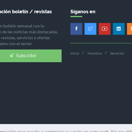
ción boletín / revistas
Síganos en
n boletín semanal con la
n de las noticias más destacadas,
revistas, servicios y ofertas
ados con el sector.
Inicio
Nosotros
Servicios
Subscribir