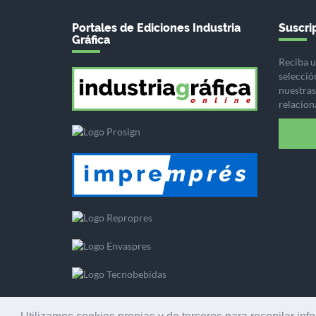
Portales de Ediciones Industria
Suscrip
Gráfica
Reciba u
selecció
nuestras 
relacion