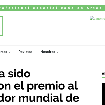
rofesional especializado en Artes
rsos
Revistas
Nosotros
a sido
V
n el premio al
idor mundial de