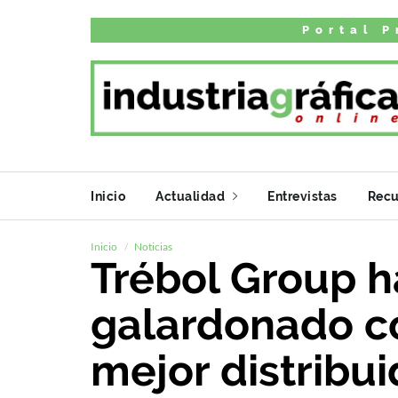
Portal P
Inicio
Actualidad
Entrevistas
Recu
Inicio
Noticias
Trébol Group h
galardonado co
mejor distribu