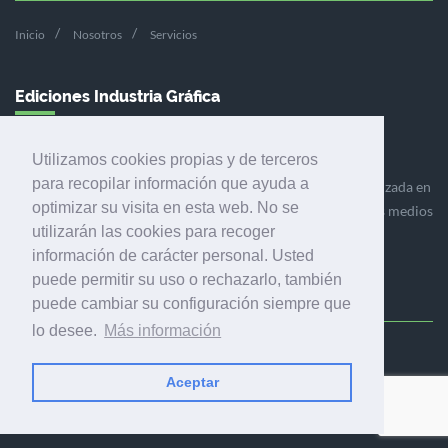
Inicio
Nosotros
Servicios
Ediciones Industria Gráfica
Utilizamos cookies propias y de terceros
para recopilar información que ayuda a
Ediciones Industria Gráfica es una empresa editora especializada en
optimizar su visita en esta web. No se
el mercado de la comunicación gráfica que engloba diversos medios
utilizarán las cookies para recoger
profesionales especializados en el mercado gráfico, la
información de carácter personal. Usted
comunicación visual y el envasado.
puede permitir su uso o rechazarlo, también
puede cambiar su configuración siempre que
lo desee.
Más información
Ediciones Industria Gráfica, S.C.P.
Calle Fluvià 257, bajos, 08020 Barcelona (España)
Aceptar