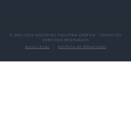
© 2001-2026 EDICIONES INDUSTRIA GRÁFICA - TODOS LOS
DERECHOS RESERVADOS
AVISO LEGAL
|
POLÍTICA DE PRIVACIDAD