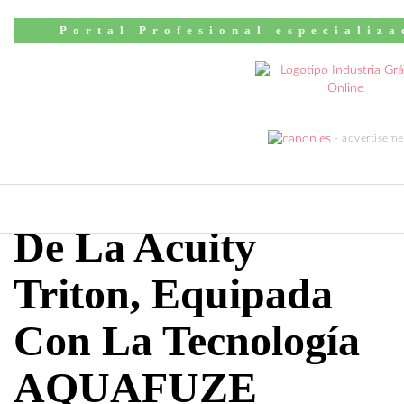
Inicio
Noticias
Portal Profesional especializa
Fujifilm Nombra A
Soyang Europe
Distribuidor Oficial
En El Reino Unido
De La Acuity
Triton, Equipada
Con La Tecnología
AQUAFUZE