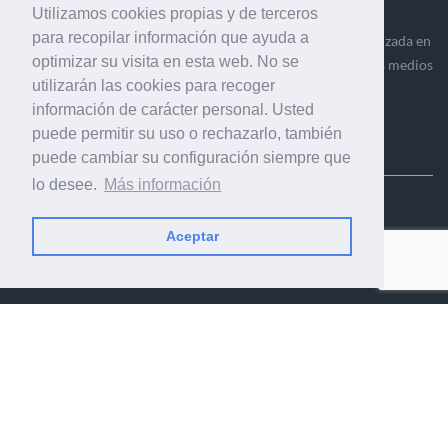
Utilizamos cookies propias y de terceros
para recopilar información que ayuda a
Ediciones Industria Gráfica es una empresa editora especializada en
optimizar su visita en esta web. No se
el mercado de la comunicación gráfica que engloba diversos medios
utilizarán las cookies para recoger
profesionales especializados en el mercado gráfico, la
información de carácter personal. Usted
comunicación visual y el envasado.
puede permitir su uso o rechazarlo, también
puede cambiar su configuración siempre que
lo desee.
Más información
Ediciones Industria Gráfica, S.C.P.
Calle Fluvià 257, bajos, 08020 Barcelona (España)
Aceptar
© 2001-2026 EDICIONES INDUSTRIA GRÁFICA - TODOS LOS
DERECHOS RESERVADOS
AVISO LEGAL
|
POLÍTICA DE PRIVACIDAD