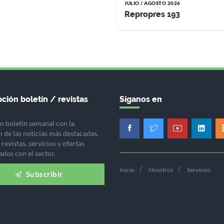
JULIO / AGOSTO 2026
Repropres 193
ción boletín / revistas
Síganos en
n boletín semanal con la
n de las noticias más destacadas,
revistas, servicios y ofertas
ados con el sector.
Inicio
Nosotros
Servicios
Subscribir