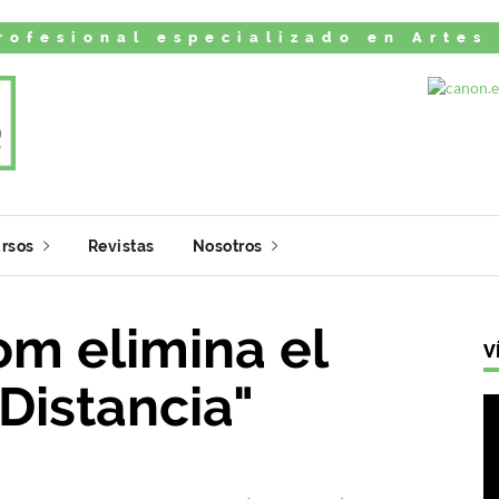
rofesional especializado en Artes
rsos
Revistas
Nosotros
om elimina el
V
Distancia"