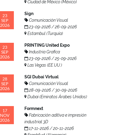
Ciudad de México (México)
Sign
23
SEP
Comunicación Visual
2026
23-09-2026 / 26-09-2026
Estambul (Turquía)
PRINTING United Expo
23
SEP
Industria Grafica
2026
23-09-2026 / 25-09-2026
Las Vegas (EE.UU.)
SGI Dubai Virtual
28
SEP
Comunicación Visual
2026
28-09-2026 / 30-09-2026
Dubai (Emiratos Árabes Unidos)
Formnext
17
NOV
Fabricación aditiva e impresión
2026
industrial 3D
17-11-2026 / 20-11-2026
Frankfurt (Alemania)