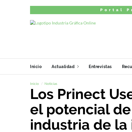
Portal P
Inicio
Actualidad
Entrevistas
Recu
Inicio
Noticias
Los Prinect Us
el potencial de
industria de la