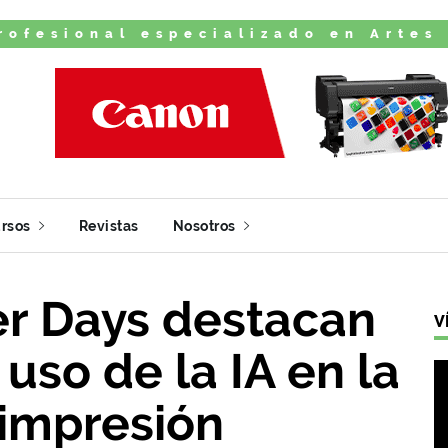
rofesional especializado en Artes
rsos
Revistas
Nosotros
er Days destacan
V
 uso de la IA en la
 impresión