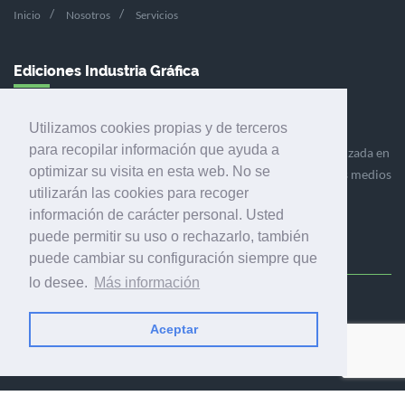
Inicio
Nosotros
Servicios
Ediciones Industria Gráfica
Utilizamos cookies propias y de terceros
para recopilar información que ayuda a
Ediciones Industria Gráfica es una empresa editora especializada en
optimizar su visita en esta web. No se
el mercado de la comunicación gráfica que engloba diversos medios
utilizarán las cookies para recoger
profesionales especializados en el mercado gráfico, la
información de carácter personal. Usted
comunicación visual y el envasado.
puede permitir su uso o rechazarlo, también
puede cambiar su configuración siempre que
lo desee.
Más información
Ediciones Industria Gráfica, S.C.P.
Aceptar
Calle Fluvià 257, bajos, 08020 Barcelona (España)