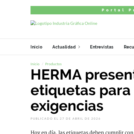
Portal P
Inicio
Actualidad
Entrevistas
Recu
Inicio
Productos
HERMA present
etiquetas para 
exigencias
PUBLICADO EL 27 DE ABRIL DE 2026
Hoy en día, las etiquetas deben cumplir con