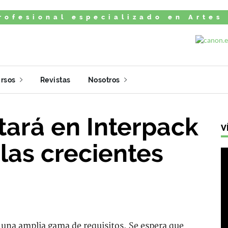
rofesional especializado en Artes
rsos
Revistas
Nosotros
ará en Interpack
V
las crecientes
 una amplia gama de requisitos. Se espera que