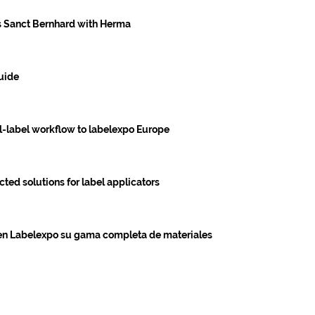
us Sanct Bernhard with Herma
uide
l-label workflow to labelexpo Europe
ed solutions for label applicators
en Labelexpo su gama completa de materiales