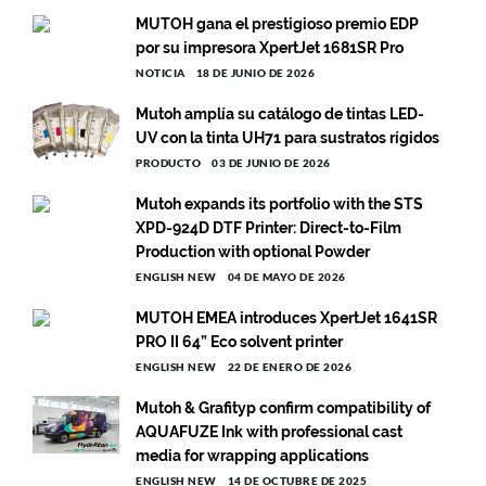
MUTOH gana el prestigioso premio EDP
por su impresora XpertJet 1681SR Pro
NOTICIA
18 DE JUNIO DE 2026
Mutoh amplía su catálogo de tintas LED-
UV con la tinta UH71 para sustratos rígidos
PRODUCTO
03 DE JUNIO DE 2026
Mutoh expands its portfolio with the STS
XPD-924D DTF Printer: Direct-to-Film
Production with optional Powder
ENGLISH NEW
04 DE MAYO DE 2026
MUTOH EMEA introduces XpertJet 1641SR
PRO II 64” Eco solvent printer
ENGLISH NEW
22 DE ENERO DE 2026
Mutoh & Grafityp confirm compatibility of
AQUAFUZE Ink with professional cast
media for wrapping applications
ENGLISH NEW
14 DE OCTUBRE DE 2025