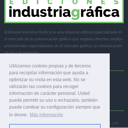
Ediciones Industria Gráfica es una empresa editora especializada en
el mercado de la comunicación gráfica que engloba diversos medios
profesionales especializados en el mercado gráfico, la comunicación
visual y el envasado.
Utilizamos cookies propias y de terceros
para recopilar información que ayuda a
optimizar su visita en esta web. No se
Ediciones Industria Gráfica, S.C.P.
utilizarán las cookies para recoger
Calle Fluvià 257, bajos, 08020 Barcelona (España)
información de carácter personal. Usted
puede permitir su uso o rechazarlo, también
puede cambiar su configuración siempre que
lo desee.
Más información
© 2001-2026 EDICIONES INDUSTRIA GRÁFICA - TODOS LOS
DERECHOS RESERVADOS