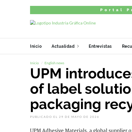
Portal P
Inicio
Actualidad
Entrevistas
Recu
Inicio
English news
UPM introduces
of label soluti
packaging recy
PUBLICADO EL 29 DE MAYO DE 2026
UPM Adhesive Materials, a global supplier 