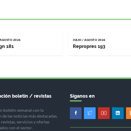
/ AGOSTO 2026
JULIO / AGOSTO 2026
gn 181
Repropres 193
ción boletín / revistas
Síganos en
n boletín semanal con la
n de las noticias más destacadas,
revistas, servicios y ofertas
ados con el sector.