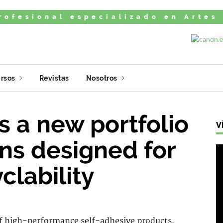
rofesional especializado en Artes
rsos
Revistas
Nosotros
 a new portfolio
V
ons designed for
clability
of high-performance self-adhesive products,