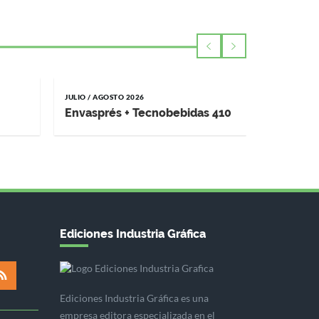
JULIO / AGOSTO 2026
MAYO / JUNI
Envasprés + Tecnobebidas 410
Impremp
Ediciones Industria Gráfica
Ediciones Industria Gráfica es una
empresa editora especializada en el