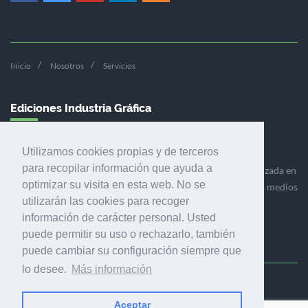
Inicio
Nosotros
Servicios
Ediciones Industria Gráfica
Utilizamos cookies propias y de terceros
para recopilar información que ayuda a
Ediciones Industria Gráfica es una empresa editora especializada en
optimizar su visita en esta web. No se
el mercado de la comunicación gráfica que engloba diversos medios
utilizarán las cookies para recoger
profesionales especializados en el mercado gráfico, la
información de carácter personal. Usted
comunicación visual y el envasado.
puede permitir su uso o rechazarlo, también
puede cambiar su configuración siempre que
lo desee.
Más información
Ediciones Industria Gráfica, S.C.P.
Calle Fluvià 257, bajos, 08020 Barcelona (España)
Aceptar