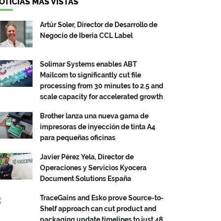
OTICIAS MÁS VISTAS
Artúr Soler, Director de Desarrollo de
Negocio de Iberia CCL Label
Solimar Systems enables ABT
Mailcom to significantly cut file
processing from 30 minutes to 2.5 and
scale capacity for accelerated growth
Brother lanza una nueva gama de
impresoras de inyección de tinta A4
para pequeñas oficinas
Javier Pérez Yela, Director de
Operaciones y Servicios Kyocera
Document Solutions España
TraceGains and Esko prove Source-to-
Shelf approach can cut product and
packaging update timelines to just 48