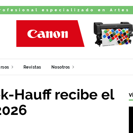
rofesional especializado en Artes
rsos
Revistas
Nosotros
k-Hauff recibe el
V
2026