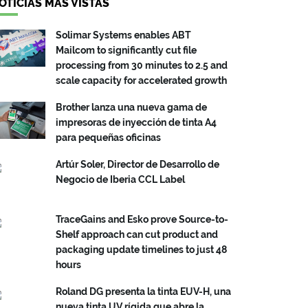
OTICIAS MÁS VISTAS
Solimar Systems enables ABT
Mailcom to significantly cut file
processing from 30 minutes to 2.5 and
scale capacity for accelerated growth
Brother lanza una nueva gama de
impresoras de inyección de tinta A4
para pequeñas oficinas
Artúr Soler, Director de Desarrollo de
Negocio de Iberia CCL Label
TraceGains and Esko prove Source-to-
Shelf approach can cut product and
packaging update timelines to just 48
hours
Roland DG presenta la tinta EUV-H, una
nueva tinta UV rígida que abre la