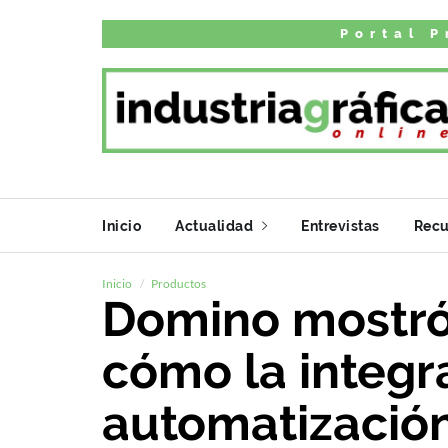
Portal P
Inicio
Actualidad
Entrevistas
Recu
Inicio
Productos
Domino mostró
cómo la integra
automatización