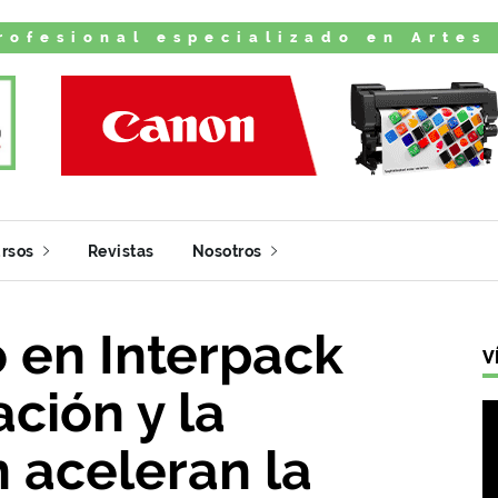
rofesional especializado en Artes
rsos
Revistas
Nosotros
 en Interpack
V
ción y la
 aceleran la