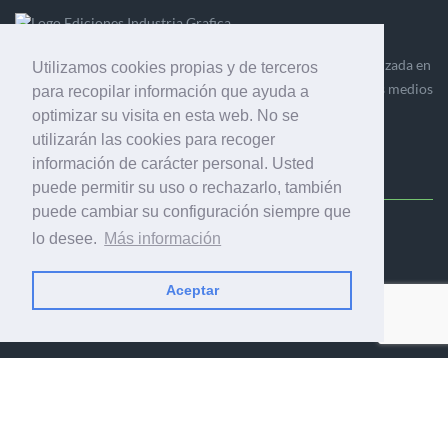
Ediciones Industria Gráfica es una empresa editora especializada en
Utilizamos cookies propias y de terceros
el mercado de la comunicación gráfica que engloba diversos medios
para recopilar información que ayuda a
profesionales especializados en el mercado gráfico, la
optimizar su visita en esta web. No se
comunicación visual y el envasado.
utilizarán las cookies para recoger
información de carácter personal. Usted
puede permitir su uso o rechazarlo, también
puede cambiar su configuración siempre que
Ediciones Industria Gráfica, S.C.P.
lo desee.
Más información
Calle Fluvià 257, bajos, 08020 Barcelona (España)
Aceptar
© 2001-2026 EDICIONES INDUSTRIA GRÁFICA - TODOS LOS
DERECHOS RESERVADOS
AVISO LEGAL
|
POLÍTICA DE PRIVACIDAD