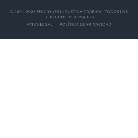
© 2001-2026 EDICIONES INDUSTRIA GRÁFICA - TODOS LOS
DERECHOS RESERVADOS
AVISO LEGAL
|
POLÍTICA DE PRIVACIDAD