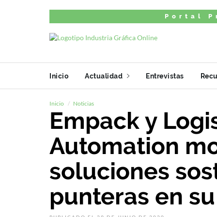
Portal P
Inicio
Actualidad
Entrevistas
Recu
Inicio
Noticias
Empack y Logis
Automation mo
soluciones sos
punteras en su