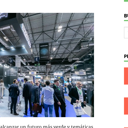
B
P
a alcanzar un futuro más verde y temáticas