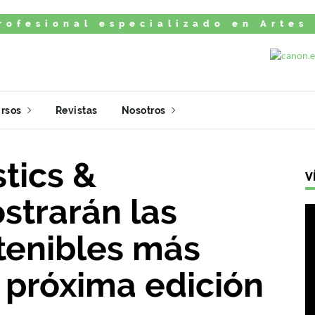
rofesional especializado en Artes
rsos
Revistas
Nosotros
tics &
V
strarán las
tenibles más
 próxima edición