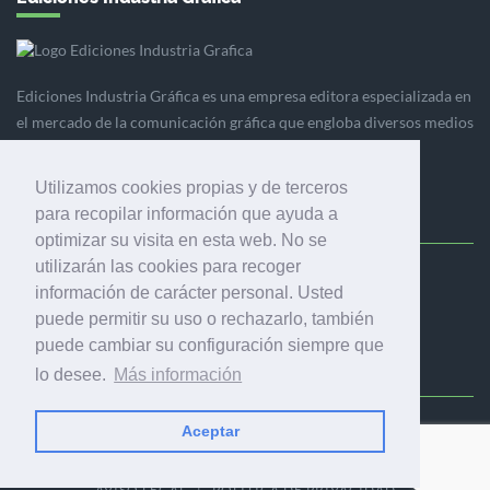
Ediciones Industria Gráfica es una empresa editora especializada en
el mercado de la comunicación gráfica que engloba diversos medios
profesionales especializados en el mercado gráfico, la
comunicación visual y el envasado.
Utilizamos cookies propias y de terceros
para recopilar información que ayuda a
optimizar su visita en esta web. No se
utilizarán las cookies para recoger
Ediciones Industria Gráfica, S.C.P.
información de carácter personal. Usted
Calle Fluvià 257, bajos, 08020 Barcelona (España)
puede permitir su uso o rechazarlo, también
puede cambiar su configuración siempre que
lo desee.
Más información
Aceptar
© 2001-2026 EDICIONES INDUSTRIA GRÁFICA - TODOS LOS
DERECHOS RESERVADOS
AVISO LEGAL
|
POLÍTICA DE PRIVACIDAD