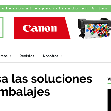
rofesional especializado en Artes
rsos
Revistas
Nosotros
a las soluciones
V
embalajes