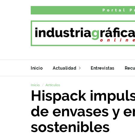
Portal P
Inicio
Actualidad
Entrevistas
Recu
Inicio
Artículos
Hispack impuls
de envases y 
sostenibles