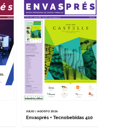
MAYO / JUNI
Impremp
JULIO / AGOSTO 2026
Envasprés + Tecnobebidas 410