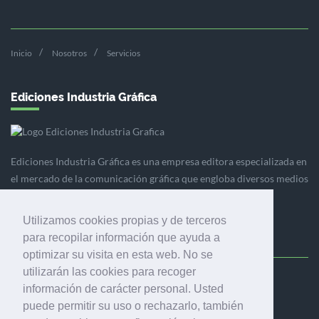
Inicio
Nosotros
Servicios
Ediciones Industria Gráfica
Ediciones Industria Gráfica es una empresa editora especializada en
el mercado de la comunicación gráfica que engloba diversos medios
profesionales especializados en el mercado gráfico, la
comunicación visual y el envasado.
Utilizamos cookies propias y de terceros
para recopilar información que ayuda a
optimizar su visita en esta web. No se
utilizarán las cookies para recoger
Ediciones Industria Gráfica, S.C.P.
información de carácter personal. Usted
Calle Fluvià 257, bajos, 08020 Barcelona (España)
puede permitir su uso o rechazarlo, también