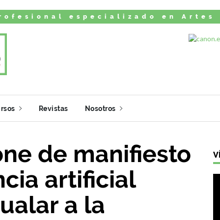
rofesional especializado en Artes
rsos
Revistas
Nosotros
one de manifiesto
V
cia artificial
ualar a la