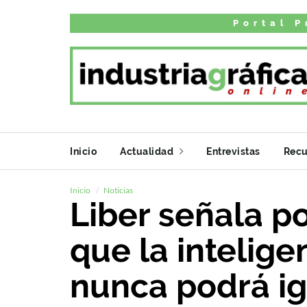
Portal P
Inicio
Actualidad
Entrevistas
Recu
Inicio
Noticias
Liber señala p
que la inteligen
nunca podrá ig