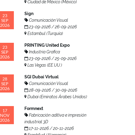
Ciudad de México (México)
Sign
23
SEP
Comunicación Visual
2026
23-09-2026 / 26-09-2026
Estambul (Turquía)
PRINTING United Expo
23
SEP
Industria Grafica
2026
23-09-2026 / 25-09-2026
Las Vegas (EE.UU.)
SGI Dubai Virtual
28
SEP
Comunicación Visual
2026
28-09-2026 / 30-09-2026
Dubai (Emiratos Árabes Unidos)
Formnext
17
NOV
Fabricación aditiva e impresión
2026
industrial 3D
17-11-2026 / 20-11-2026
Frankfurt (Alemania)