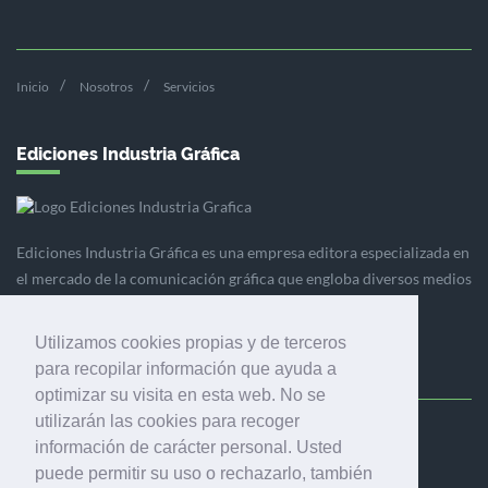
Inicio
Nosotros
Servicios
Ediciones Industria Gráfica
Ediciones Industria Gráfica es una empresa editora especializada en
el mercado de la comunicación gráfica que engloba diversos medios
profesionales especializados en el mercado gráfico, la
comunicación visual y el envasado.
Utilizamos cookies propias y de terceros
para recopilar información que ayuda a
optimizar su visita en esta web. No se
utilizarán las cookies para recoger
Ediciones Industria Gráfica, S.C.P.
información de carácter personal. Usted
Calle Fluvià 257, bajos, 08020 Barcelona (España)
puede permitir su uso o rechazarlo, también