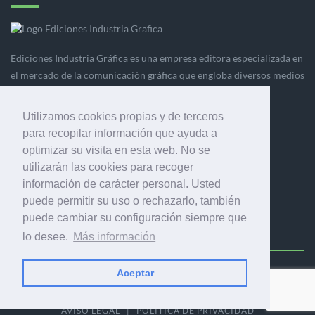
Ediciones Industria Gráfica es una empresa editora especializada en
el mercado de la comunicación gráfica que engloba diversos medios
profesionales especializados en el mercado gráfico, la
comunicación visual y el envasado.
Utilizamos cookies propias y de terceros
para recopilar información que ayuda a
optimizar su visita en esta web. No se
utilizarán las cookies para recoger
Ediciones Industria Gráfica, S.C.P.
información de carácter personal. Usted
Calle Fluvià 257, bajos, 08020 Barcelona (España)
puede permitir su uso o rechazarlo, también
puede cambiar su configuración siempre que
lo desee.
Más información
Aceptar
© 2001-2026 EDICIONES INDUSTRIA GRÁFICA - TODOS LOS
DERECHOS RESERVADOS
AVISO LEGAL
|
POLÍTICA DE PRIVACIDAD