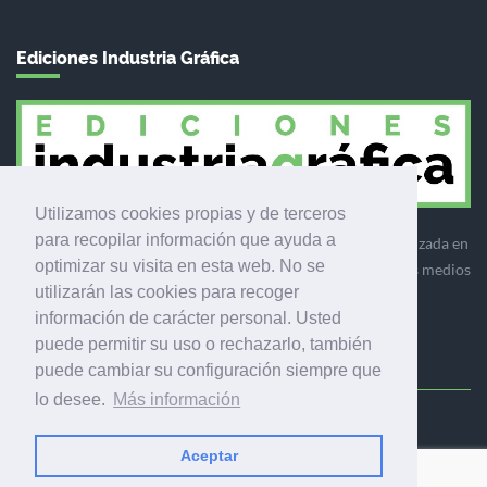
Ediciones Industria Gráfica
Utilizamos cookies propias y de terceros
para recopilar información que ayuda a
Ediciones Industria Gráfica es una empresa editora especializada en
optimizar su visita en esta web. No se
el mercado de la comunicación gráfica que engloba diversos medios
utilizarán las cookies para recoger
profesionales especializados en el mercado gráfico, la
información de carácter personal. Usted
comunicación visual y el envasado.
puede permitir su uso o rechazarlo, también
puede cambiar su configuración siempre que
lo desee.
Más información
Ediciones Industria Gráfica, S.C.P.
Calle Fluvià 257, bajos, 08020 Barcelona (España)
Aceptar