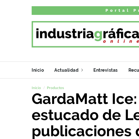
Portal P
Inicio
Actualidad
Entrevistas
Recu
Inicio
Productos
GardaMatt Ice:
estucado de L
publicaciones 