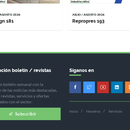
/ AGOSTO 2026
JULIO / AGOSTO 2026
gn 181
Repropres 193
ción boletín / revistas
Síganos en
n boletín semanal con la
n de las noticias más destacadas,
revistas, servicios y ofertas
ados con el sector.
Inicio
Nosotros
Servicios
Subscribir