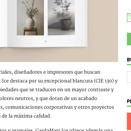
B
iales, diseñadores e impresores que buscan
t Ice destaca por su excepcional blancura (CIE 130) y
opiedades que se traducen en un mayor contraste y
 colores neutros, y que dotan de un acabado
P
gos, comunicaciones corporativas y otros proyectos
 de la máxima calidad.
os y gramajes, GardaMatt Ice ofrece además una