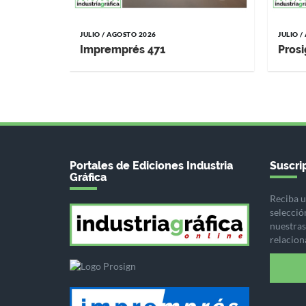
JULIO / AGOSTO 2026
JULIO 
Impremprés 471
Prosi
Portales de Ediciones Industria
Suscrip
Gráfica
Reciba u
selecció
nuestras 
relacion