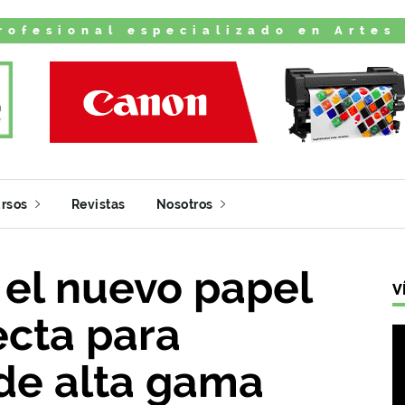
rofesional especializado en Artes
rsos
Revistas
Nosotros
 el nuevo papel
V
ecta para
de alta gama