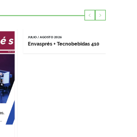
JULIO / AGOSTO 2026
MAYO / JUNI
Envasprés + Tecnobebidas 410
Impremp