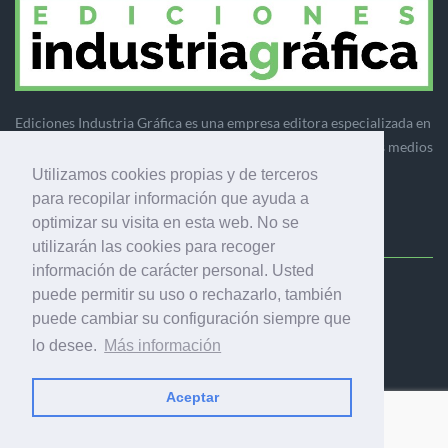
Ediciones Industria Gráfica es una empresa editora especializada en
el mercado de la comunicación gráfica que engloba diversos medios
profesionales especializados en el mercado gráfico, la
Utilizamos cookies propias y de terceros
comunicación visual y el envasado.
para recopilar información que ayuda a
optimizar su visita en esta web. No se
utilizarán las cookies para recoger
información de carácter personal. Usted
puede permitir su uso o rechazarlo, también
Ediciones Industria Gráfica, S.C.P.
puede cambiar su configuración siempre que
Calle Fluvià 257, bajos, 08020 Barcelona (España)
lo desee.
Más información
Aceptar
© 2001-2026 EDICIONES INDUSTRIA GRÁFICA - TODOS LOS