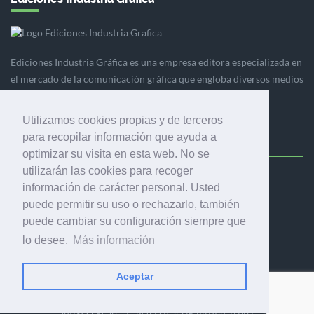
Ediciones Industria Gráfica es una empresa editora especializada en
el mercado de la comunicación gráfica que engloba diversos medios
profesionales especializados en el mercado gráfico, la
comunicación visual y el envasado.
Utilizamos cookies propias y de terceros
para recopilar información que ayuda a
optimizar su visita en esta web. No se
utilizarán las cookies para recoger
Ediciones Industria Gráfica, S.C.P.
información de carácter personal. Usted
Calle Fluvià 257, bajos, 08020 Barcelona (España)
puede permitir su uso o rechazarlo, también
puede cambiar su configuración siempre que
lo desee.
Más información
Aceptar
© 2001-2026 EDICIONES INDUSTRIA GRÁFICA - TODOS LOS
DERECHOS RESERVADOS
AVISO LEGAL
|
POLÍTICA DE PRIVACIDAD