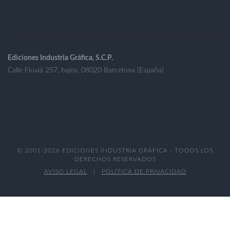
Ediciones Industria Gráfica, S.C.P.
Calle Fluvià 257, bajos, 08020 Barcelona (España)
© 2001-2026 EDICIONES INDUSTRIA GRÁFICA - TODOS LOS
DERECHOS RESERVADOS
AVISO LEGAL
|
POLÍTICA DE PRIVACIDAD