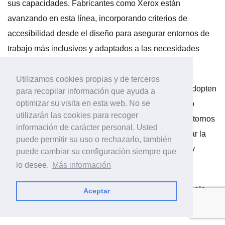
sus capacidades. Fabricantes como Xerox están
avanzando en esta línea, incorporando criterios de
accesibilidad desde el diseño para asegurar entornos de
trabajo más inclusivos y adaptados a las necesidades
reales de las organizaciones
Utilizamos cookies propias y de terceros
En este contexto, es clave que las organizaciones adopten
para recopilar información que ayuda a
optimizar su visita en esta web. No se
un enfoque proactivo, apoyándose en partners como
utilizarán las cookies para recoger
Xerox, que les permitan anticiparse para habilitar entornos
información de carácter personal. Usted
más inteligentes, seguros y sostenibles, y de acelerar la
puede permitir su uso o rechazarlo, también
transición hacia modelos operativos más eficientes y
puede cambiar su configuración siempre que
orientados al dato
lo desee.
Más información
¿Estamos ante la transición definitiva del MFP hacia
Aceptar
una plataforma digital de gestión de información?