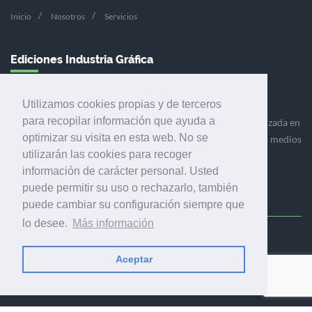
Inicio
Nosotros
Servicios
Ediciones Industria Gráfica
Utilizamos cookies propias y de terceros
para recopilar información que ayuda a
Ediciones Industria Gráfica es una empresa editora especializada en
optimizar su visita en esta web. No se
el mercado de la comunicación gráfica que engloba diversos medios
utilizarán las cookies para recoger
profesionales especializados en el mercado gráfico, la
información de carácter personal. Usted
comunicación visual y el envasado.
puede permitir su uso o rechazarlo, también
puede cambiar su configuración siempre que
lo desee.
Más información
Ediciones Industria Gráfica, S.C.P.
Calle Fluvià 257, bajos, 08020 Barcelona (España)
Aceptar