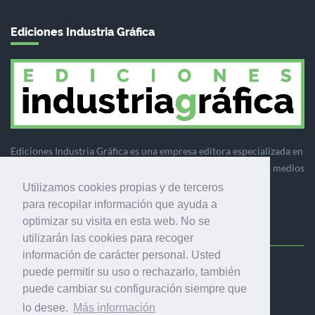
Ediciones Industria Gráfica
Ediciones Industria Gráfica es una empresa editora especializada en
el mercado de la comunicación gráfica que engloba diversos medios
profesionales especializados en el mercado gráfico, la
Utilizamos cookies propias y de terceros
comunicación visual y el envasado.
para recopilar información que ayuda a
optimizar su visita en esta web. No se
utilizarán las cookies para recoger
información de carácter personal. Usted
Ediciones Industria Gráfica, S.C.P.
puede permitir su uso o rechazarlo, también
Calle Fluvià 257, bajos, 08020 Barcelona (España)
puede cambiar su configuración siempre que
lo desee.
Más información