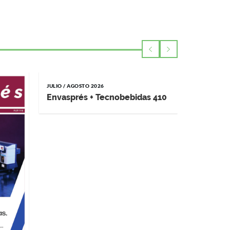
JULIO / AGOSTO 2026
MAYO / JUNI
Envasprés + Tecnobebidas 410
Impremp