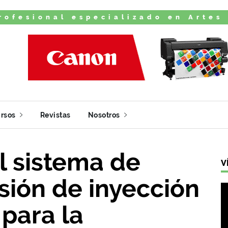
rofesional especializado en Artes
rsos
Revistas
Nosotros
el sistema de
V
sión de inyección
 para la