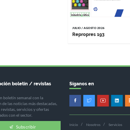
JULIO / AGOSTO 2026
Repropres 193
ción boletín / revistas
Síganos en
n boletín semanal con la
n de las noticias más destacadas,
revistas, servicios y ofertas
ados con el sector.
Inicio
Nosotros
Servicios
Subscribir