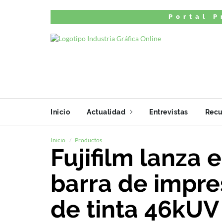
Portal P
Inicio
Actualidad
Entrevistas
Recu
Inicio
Productos
Fujifilm lanza 
barra de impre
de tinta 46kUV