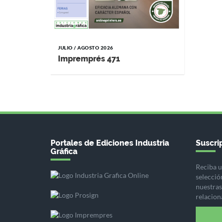
JULIO / AGOSTO 2026
Impremprés 471
Portales de Ediciones Industria
Suscrip
Gráfica
Reciba u
selecció
nuestras 
relacion