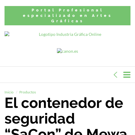
Portal Profesional
especializado en Artes
Gráficas
Inicio
Productos
El contenedor de
seguridad
“SaCon” de Mewa