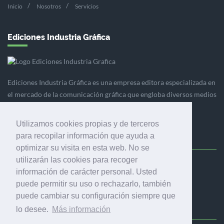
Inicio
Nosotros
Servicios
Ediciones Industria Gráfica
Ediciones Industria Gráfica es una empresa editora especializada en
el mercado de la comunicación gráfica que engloba diversos medios
profesionales especializados en el mercado gráfico, la
comunicación visual y el envasado.
Utilizamos cookies propias y de terceros
para recopilar información que ayuda a
optimizar su visita en esta web. No se
utilizarán las cookies para recoger
Ediciones Industria Gráfica, S.C.P.
información de carácter personal. Usted
Calle Fluvià 257, bajos, 08020 Barcelona (España)
puede permitir su uso o rechazarlo, también
puede cambiar su configuración siempre que
lo desee.
Más información