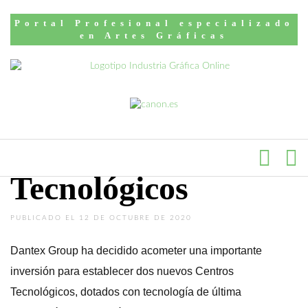
Inicio
Noticias
Portal Profesional especializado
Dantex Group
en Artes Gráficas
anuncia la
Inversión en nuevos
Centros
Tecnológicos
PUBLICADO EL 12 DE OCTUBRE DE 2020
Dantex Group ha decidido acometer una importante
inversión para establecer dos nuevos Centros
Tecnológicos, dotados con tecnología de última