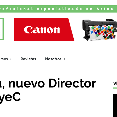
rofesional especializado en Artes
rsos
Revistas
Nosotros
, nuevo Director
V
EyeC