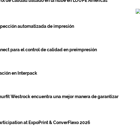
rol de calidad basado en la nube en LOUPE Americas
nspección automatizada de impresión
nect para el control de calidad en preimpresión
ación en Interpack
Smurfit Westrock encuentra una mejor manera de garantizar
articipation at ExpoPrint & ConverFlexo 2026