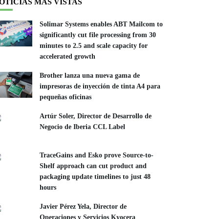
OTICIAS MÁS VISTAS
Solimar Systems enables ABT Mailcom to
significantly cut file processing from 30
minutes to 2.5 and scale capacity for
accelerated growth
Brother lanza una nueva gama de
impresoras de inyección de tinta A4 para
pequeñas oficinas
Artúr Soler, Director de Desarrollo de
Negocio de Iberia CCL Label
TraceGains and Esko prove Source-to-
Shelf approach can cut product and
packaging update timelines to just 48
hours
Javier Pérez Yela, Director de
Operaciones y Servicios Kyocera