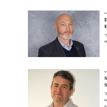
0
D
E
“
d
0
S
S
“
l
e