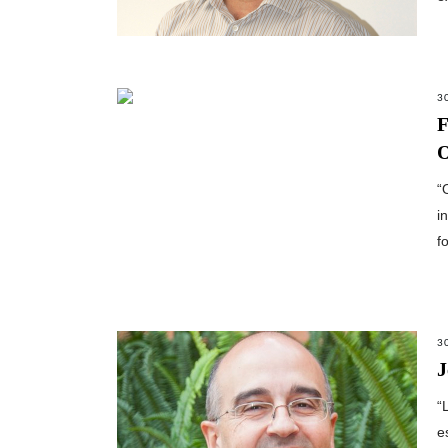
3
F
O
“
i
f
3
J
“
e