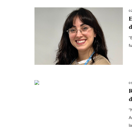
0
E
d
“
f
0
R
d
“
A
l