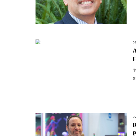
0
A
H
“
t
0
R
P