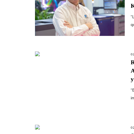
K
“
q
0
R
A
y
“
i
0