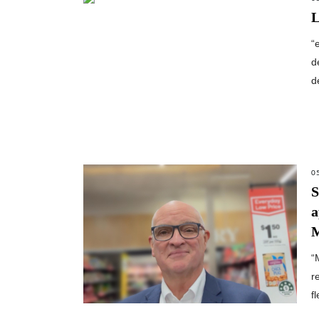
L
“
d
d
0
S
a
M
“
r
f